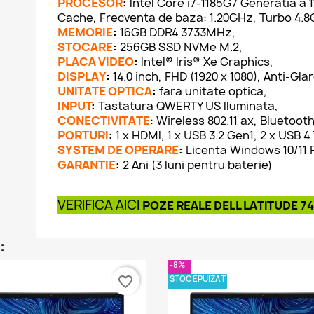
PROCESOR
:
Intel Core i7-1185G7 Generatia a 
Cache, Frecventa de baza: 1.20GHz, Turbo 4.
MEMORIE
:
16GB DDR4 3733MHz,
STOCARE
:
256GB SSD NVMe M.2,
PLACA VIDEO
:
Intel® Iris® Xe Graphics,
DISPLAY
:
14.0 inch, FHD (1920 x 1080), Anti-Gl
UNITATE OPTICA
:
fara unitate optica,
INPUT
:
Tastatura QWERTY US Iluminata,
CONECTIVITATE
: Wireless 802.11 ax, Bluetooth
PORTURI
:
1 x HDMI, 1 x USB 3.2 Gen1, 2 x USB 4
SYSTEM DE OPERARE
:
Licenta Windows 10/11 
GARANTIE
:
2 Ani (3 luni pentru baterie)
VERIFICA AICI
POZE REALE DELL LATITUDE 7
:
-8%
STOC EPUIZAT
favorite_border