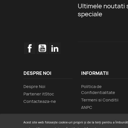
Ultimele noutati 
speciale
Facebook
YouTube
LinkedIn
DESPRE NOI
INFORMATII
Despre Noi
Politica de
Confidentialitate
Partener itStoc
Termeni si Conditii
Contacteaza-ne
ANPC
Acest site web folosește cookie-uri proprii și de la terți pentru a îmbună