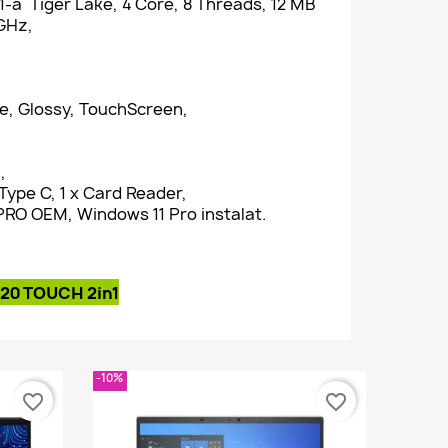
11-a Tiger Lake, 4 Core, 8 Threads, 12 MB
8GHz,
are, Glossy, TouchScreen,
,
 Type C, 1 x Card Reader,
PRO OEM, Windows 11 Pro instalat.
420 TOUCH 2in1
-10%
favorite_border
favorite_border