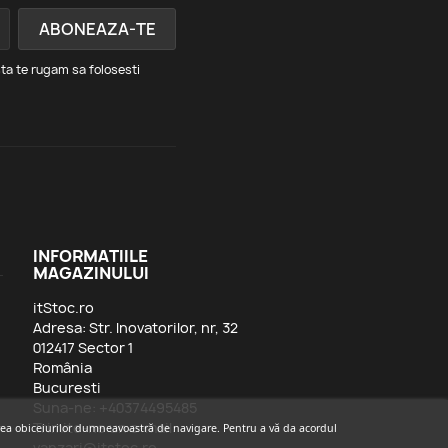
ta te rugam sa folosesti
INFORMATIILE
MAGAZINULUI
itStoc.ro
Adresa: Str. Inovatorilor, nr, 32
012417 Sector 1
România
Bucuresti
Suna-ne:
+40374495485
Trimite-ne un e-mail:
izarea obiceiurilor dumneavoastră de navigare. Pentru a vă da acordul
vanzari@itstoc.ro