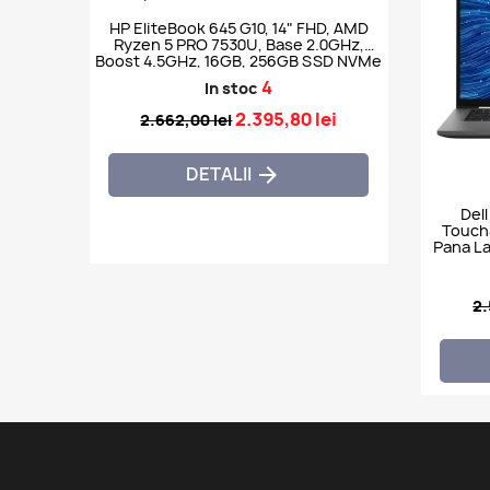
HP EliteBook 645 G10, 14" FHD, AMD
Ryzen 5 PRO 7530U, Base 2.0GHz,
Boost 4.5GHz, 16GB, 256GB SSD NVMe
4
In stoc
2.395,80 lei
2.662,00 lei
DETALII

Dell
TouchS
Pana La
2.