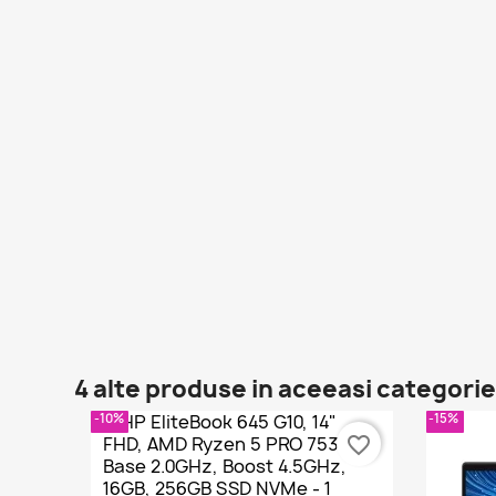
4 alte produse in aceeasi categorie
-10%
-15%
favorite_border