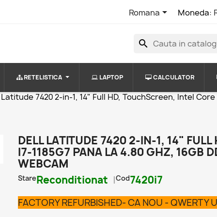

Romana
Moneda:
search
RETELISTICA
LAPTOP
CALCULATOR
l Latitude 7420 2-in-1, 14" Full HD, TouchScreen, Intel Co
DELL LATITUDE 7420 2-IN-1, 14" FU
I7-1185G7 PANA LA 4.80 GHZ, 16GB 
WEBCAM
Stare
Reconditionat
Cod
7420i7

FACTORY REFURBISHED- CA NOU - QWERTY 