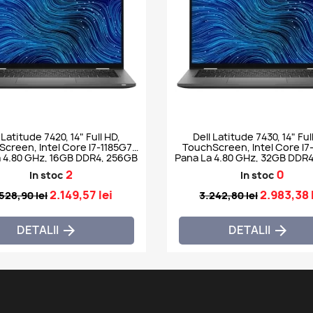
 Latitude 7420, 14" Full HD,
Dell Latitude 7430, 14" Ful
creen, Intel Core I7-1185G7
TouchScreen, Intel Core I7
 4.80 GHz, 16GB DDR4, 256GB
Pana La 4.80 GHz, 32GB DDR
SSD NVMe, Webcam
SSD NVMe, Webcam
2
0
In stoc
In stoc
2.149,57 lei
2.983,38 
528,90 lei
3.242,80 lei
DETALII
DETALII

