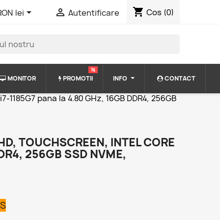
shopping_cart


Cos
(0)
RON lei
Autentificare
%
MONITOR
PROMOTII
INFO
CONTACT
re i7-1185G7 pana la 4.80 GHz, 16GB DDR4, 256GB
LL HD, TOUCHSCREEN, INTEL CORE
DDR4, 256GB SSD NVME,
US