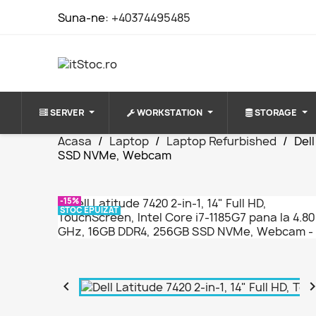
Suna-ne:
+40374495485
SERVER
WORKSTATION
STORAGE
Acasa
Laptop
Laptop Refurbished
Del
SSD NVMe, Webcam
-15%
STOC EPUIZAT
