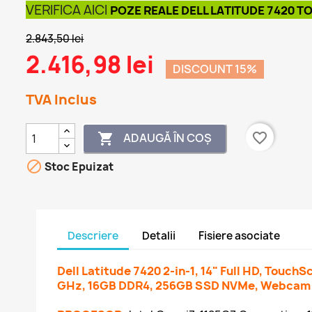
VERIFICA AICI
POZE REALE DELL LATITUDE 7420 T
2.843,50 lei
2.416,98 lei
DISCOUNT 15%
TVA Inclus
favorite_border
ADAUGĂ ÎN COȘ


Stoc Epuizat
Descriere
Detalii
Fisiere asociate
Dell Latitude 7420 2-in-1, 14" Full HD, TouchS
GHz, 16GB DDR4, 256GB SSD NVMe, Webcam