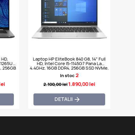
l HD,
Laptop HP EliteBook 840 G8, 14" Full
-1265U
HD, Intel Core I5-1145G7 Pana La
4, 256GB
4.4GHz, 16GB DDR4, 256GB SSD NVMe,
Webcam
2
In stoc
lei
1.890,00 lei
2.100,00 lei
DETALII
