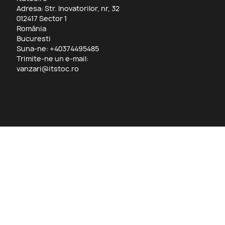
Adresa: Str. Inovatorilor, nr, 32
012417 Sector 1
România
Bucuresti
Suna-ne:
+40374495485
Trimite-ne un e-mail:
vanzari@itstoc.ro