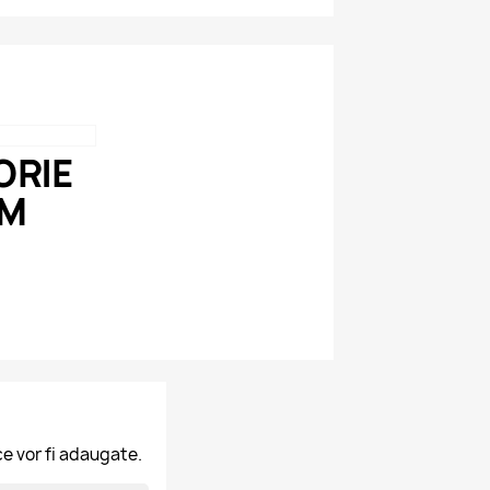
RIE
AM
ce vor fi adaugate.