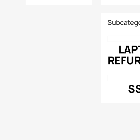
Subcatego
LAP
REFU
S