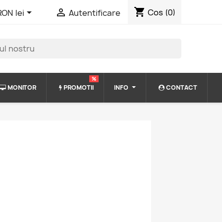
shopping_cart


Cos
(0)
RON lei
Autentificare
%
MONITOR
PROMOTII
INFO
CONTACT