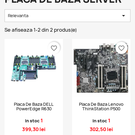

Relevanta
Se afiseaza 1-2 din 2 produs(e)
favorite_border
favorite_border
Placa De Baza DELL
Placa De Baza Lenovo
PowerEdge R630
ThinkStation P500
1
1
In stoc
In stoc
399,30 lei
302,50 lei