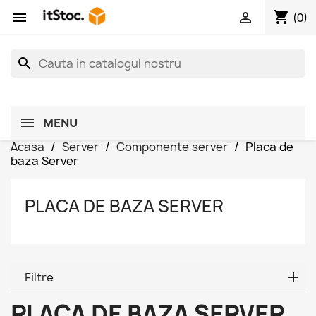
shopping_cart


(0)
search
MENU
Acasa
Server
Componente server
Placa de
baza Server
PLACA DE BAZA SERVER
Filtre
PLACA DE BAZA SERVER