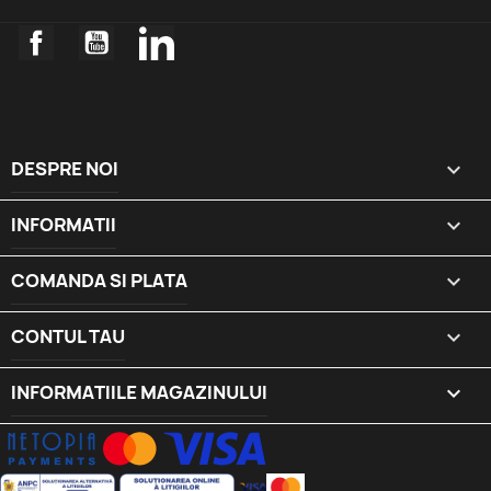
Facebook
YouTube
LinkedIn
DESPRE NOI

INFORMATII

COMANDA SI PLATA

CONTUL TAU

INFORMATIILE MAGAZINULUI
keyboard_arrow_down