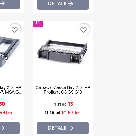

DETALII

-5%
favorite_border
favorite_border
ay 2.5" HP
Capac / Masca Bay 2.5" HP
G7, MSA G3
Proliant G8 G9 G10
5
30
13
In stoc
63 lei
10,63 lei
11,18 lei
DETALII

