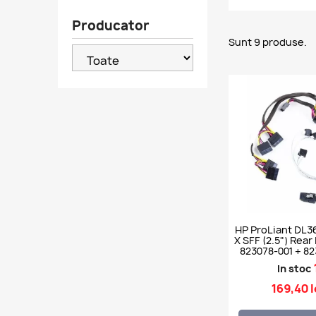
Producator
Sunt 9 produse.
HP ProLiant DL3
X SFF (2.5") Rear 
823078-001 + 82
In stoc
169,40 l