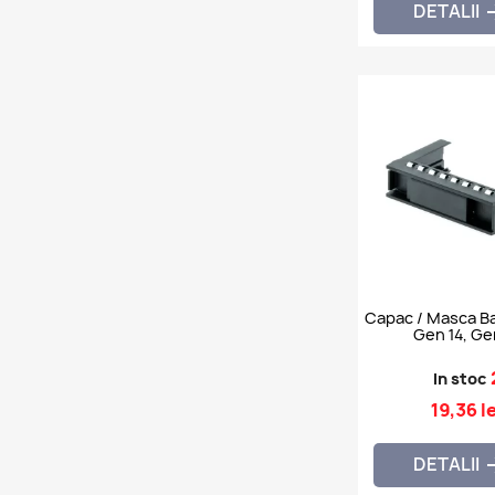
DETALII
Capac / Masca Bay
Gen 14, Ge
In stoc
19,36 le
DETALII