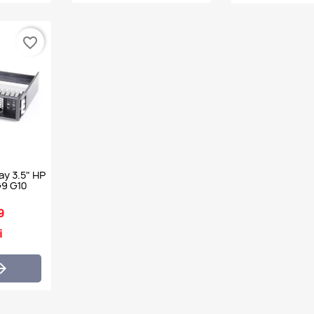
favorite_border
y 3.5" HP
G9 G10
9
i
