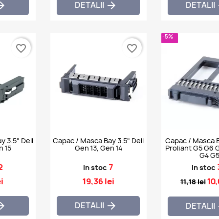
DETALII
DETALII


-5%
favorite_border
favorite_border
 3.5" Dell
Capac / Masca Bay 3.5" Dell
Capac / Masca B
n 15
Gen 13, Gen 14
Proliant G5 G6 
G4 G
2
7
In stoc
In stoc
i
19,36 lei
10,
11,18 lei
DETALII


DETALII