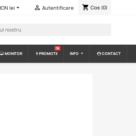
shopping_cart


Cos
(0)
RON lei
Autentificare
%
MONITOR
PROMOTII
INFO
CONTACT