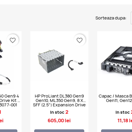
Sorteaza dupa:
favorite_border
favorite_border
60 Gen9 4
HP ProLiant DL380 Gen9
Capac / Masca Ba
Drive Kit -
Gen10, ML350 Gen9, 8 X
Gen11, Gen12
3077-001
SFF (2.5") Expansion Drive
Cage Kit
1
2
In stoc
In stoc
ei
605,00 lei
11,18 l