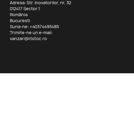
Adresa: Str. Inovatorilor, nr, 32
012417 Sector 1
România
Bucuresti
Suna-ne:
+40374495485
Trimite-ne un e-mail:
vanzari@itstoc.ro