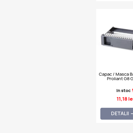
Capac / Masca Ba
Proliant G8 
In stoc
11,18 le
DETALII