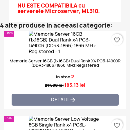
NU ESTE COMPATIBILA cu
serverele Microserver, ML310.
4 alte produse in aceeasi categorie:
-15%
favorite_border
Memorie Server 16GB (1x16GB) Dual Rank X4 PC3-14900R
(DDR3-1866) 1866 MHz Registered
2
In stoc
185,13 lei
217,80 lei
DETALII

-5%
favorite_border