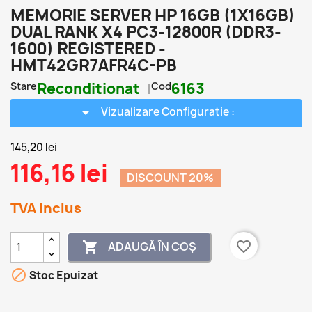
MEMORIE SERVER HP 16GB (1X16GB)
DUAL RANK X4 PC3-12800R (DDR3-
1600) REGISTERED -
HMT42GR7AFR4C-PB
Stare
Reconditionat
Cod
6163
arrow_drop_down
Vizualizare Configuratie :
145,20 lei
116,16 lei
DISCOUNT 20%
TVA Inclus
favorite_border
ADAUGĂ ÎN COȘ


Stoc Epuizat