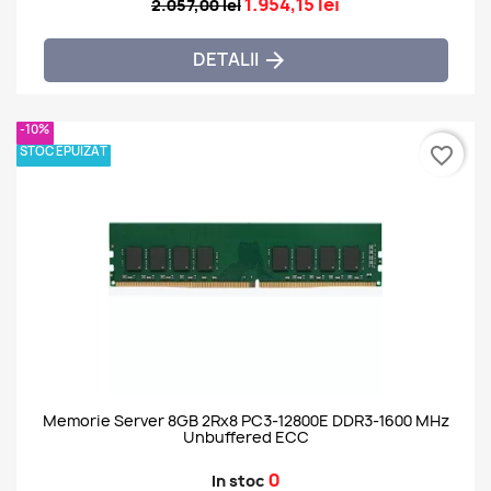
1.954,15 lei
2.057,00 lei
DETALII

-10%
STOC EPUIZAT
favorite_border
Memorie Server 8GB 2Rx8 PC3-12800E DDR3-1600 MHz
Unbuffered ECC
0
In stoc