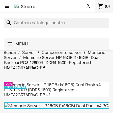
shopping_cart


(0)
search
MENU
Acasa
Server
Componente server
Memorie
Server
Memorie Server HP 16GB (1x16GB) Dual
Rank x4 PC3-12800R (DDR3-1600) Registered -
HMT42GR7AFR4C-PB
-20%
STOC EPUIZAT