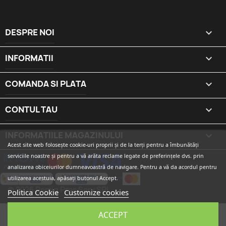
DESPRE NOI

INFORMATII

COMANDA SI PLATA

CONTUL TAU

INFORMATIILE MAGAZINULUI
keyboard_arrow_down
Acest site web folosește cookie-uri proprii și de la terți pentru a îmbunătăți
serviciile noastre și pentru a vă arăta reclame legate de preferințele dvs. prin
analizarea obiceiurilor dumneavoastră de navigare. Pentru a vă da acordul pentru
utilizarea acestuia, apăsați butonul Accept.
© 2026 Remig Pres Serv SRL
Politica Cookie
Customize cookies
ACCEPT