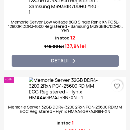
Memorie Server Low Voltage 8GB Single Rank X4 PC3L-
12800R DDR3-1600 Registered - Samsung M393B1K70DH0-
YK0
12
In stoc
137,94 lei
145,20 lei
DETALII

-5%
favorite_border
Memorie Server 32GB DDR4-3200 2Rx4 PC4-25600 RDIMM
ECC Registered - Hynix HMAA4GR7AJR8N-XN
1
In stoc