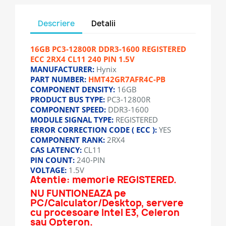
Descriere
Detalii
16GB PC3-12800R DDR3-1600 REGISTERED
ECC 2RX4 CL11 240 PIN 1.5V
MANUFACTURER:
Hynix
PART NUMBER:
HMT42GR7AFR4C-PB
COMPONENT DENSITY:
16GB
PRODUCT BUS TYPE:
PC3-12800R
COMPONENT SPEED:
DDR3-1600
MODULE SIGNAL TYPE:
REGISTERED
ERROR CORRECTION CODE ( ECC ):
YES
COMPONENT RANK:
2RX4
CAS LATENCY:
CL11
PIN COUNT:
240-PIN
VOLTAGE:
1.5V
Atentie: memorie REGISTERED.
NU FUNTIONEAZA pe
PC/Calculator/Desktop, servere
cu procesoare Intel E3, Celeron
sau Opteron.