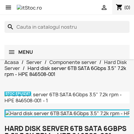
shopping_cart


(0)
search
MENU
Acasa
Server
Componente server
Hard Disk
Server
Hard disk server 6TB SATA 6Gbps 3.5" 7.2k
rpm - HPE 846508-001
STOC EPUIZAT
HARD DISK SERVER 6TB SATA 6GBPS