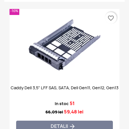
-10%
favorite_border
Caddy Dell 3,5" LFF SAS, SATA, Dell Gen11, Gen12, Gen13
51
In stoc
59,48 lei
66,09 lei
DETALII
