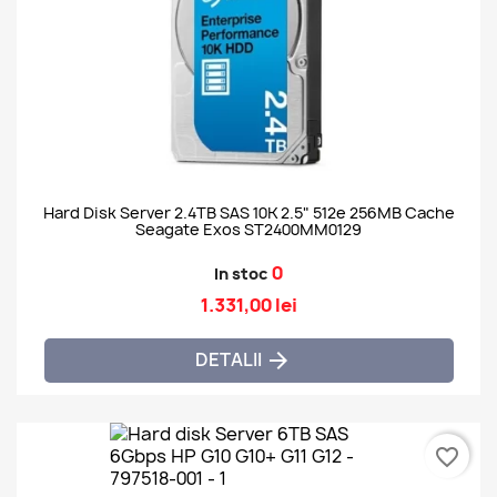
Hard Disk Server 2.4TB SAS 10K 2.5" 512e 256MB Cache
Seagate Exos ST2400MM0129
0
In stoc
1.331,00 lei
DETALII

favorite_border