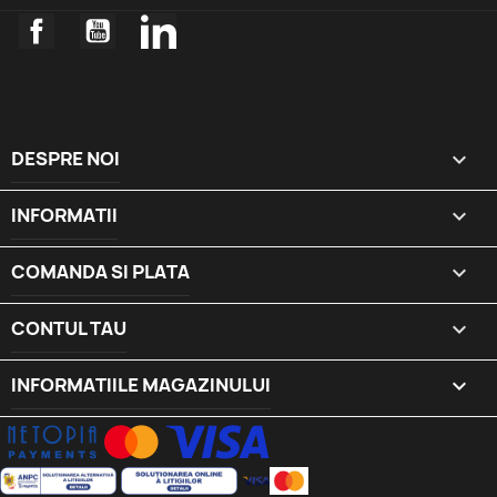
Facebook
YouTube
LinkedIn
DESPRE NOI

INFORMATII

COMANDA SI PLATA

CONTUL TAU

INFORMATIILE MAGAZINULUI
keyboard_arrow_down