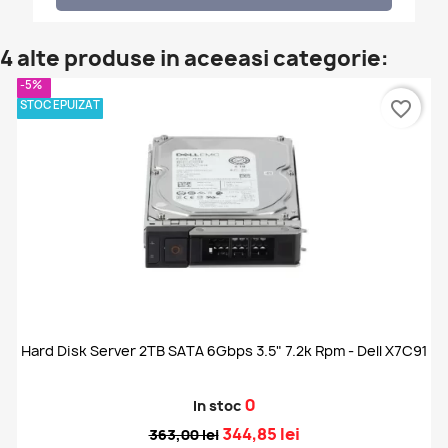
4 alte produse in aceeasi categorie:
-5%
STOC EPUIZAT
favorite_border
Hard Disk Server 2TB SATA 6Gbps 3.5" 7.2k Rpm - Dell X7C91
0
In stoc
344,85 lei
363,00 lei