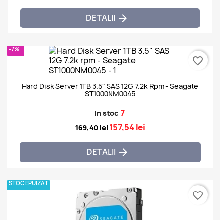
DETALII

-7%
favorite_border
Hard Disk Server 1TB 3.5" SAS 12G 7.2k Rpm - Seagate
ST1000NM0045
7
In stoc
157,54 lei
169,40 lei
DETALII

STOC EPUIZAT
favorite_border