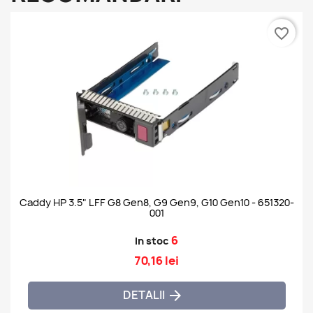
favorite_border
Caddy HP 3.5" LFF G8 Gen8, G9 Gen9, G10 Gen10 - 651320-
001
6
In stoc
70,16 lei
DETALII
