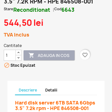
3.5" 7.2K RPM - HPE 846508-001
Stare
Reconditionat
Cod
6643
544,50 lei
TVA Inclus
Cantitate
favorite_border

ADAUGA IN COS

Stoc Epuizat
Descriere
Detalii
Hard disk server 6TB SATA 6Gbps
3.5" 7.2k rpm - HPE 846508-001