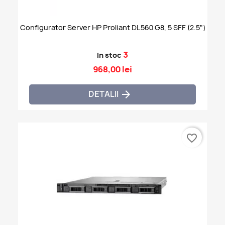
Configurator Server HP Proliant DL560 G8, 5 SFF (2.5")
3
In stoc
968,00 lei
DETALII

favorite_border