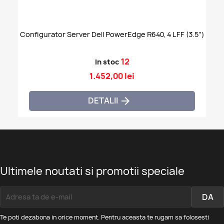
Configurator Server Dell PowerEdge R640, 4 LFF (3.5")
12
In stoc
1.452,00 lei
DETALII

Ultimele noutati si promotii speciale
Te poti dezabona in orice moment. Pentru aceasta te rugam sa folosesti