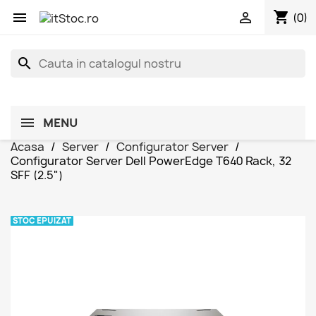
shopping_cart


(0)
search
MENU
Acasa
Server
Configurator Server
Configurator Server Dell PowerEdge T640 Rack, 32
SFF (2.5")
STOC EPUIZAT