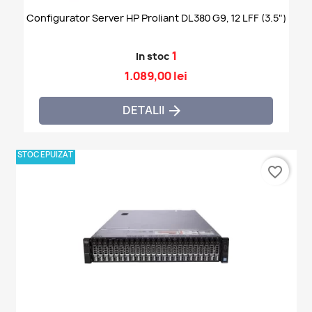
Configurator Server HP Proliant DL380 G9, 12 LFF (3.5")
1
In stoc
1.089,00 lei
DETALII

STOC EPUIZAT
favorite_border