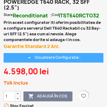
POWEREDGE T640 RACK, 32 SFF
(2.5")
Stare
Reconditionat
Cod
ITST640RCTO32
Prin acest configurator iti oferim posibilitatea de
a configura serverul Dell T640 Rackabil cu 32 Bay-
uri SFF (2.5") asa cum ai nevoie. Alege
componentele dorite si adauga-l in cos.
Garantie Standard 2 Ani.
arrow_drop_down
Vizualizare Configuratie :
4.598,00 lei
TVA Inclus
favorite_border
ADAUGĂ ÎN COȘ


Stoc Epuizat