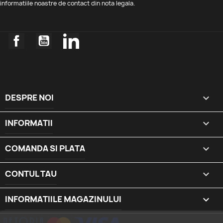
informatiile noastre de contact din nota legala.
Facebook
YouTube
LinkedIn
DESPRE NOI

INFORMATII

COMANDA SI PLATA

CONTUL TAU

INFORMATIILE MAGAZINULUI
keyboard_arrow_down