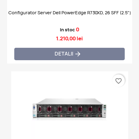
Configurator Server Dell PowerEdge R730XD, 26 SFF (2.5")
0
In stoc
1.210,00 lei
DETALII

favorite_border