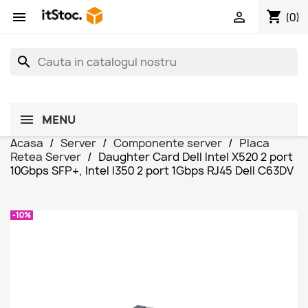
shopping_cart


(0)
search
MENU
Acasa
Server
Componente server
Placa
Retea Server
Daughter Card Dell Intel X520 2 port
10Gbps SFP+, Intel I350 2 port 1Gbps RJ45 Dell C63DV
-10%