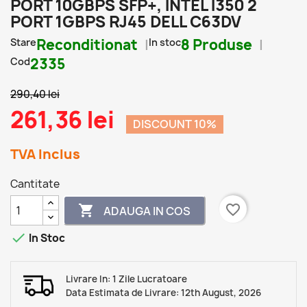
PORT 10GBPS SFP+, INTEL I350 2
PORT 1GBPS RJ45 DELL C63DV
Stare
Reconditionat
In stoc
8 Produse
Cod
2335
290,40 lei
261,36 lei
DISCOUNT 10%
TVA Inclus
Cantitate
favorite_border

ADAUGA IN COS

In Stoc
Livrare In: 1 Zile Lucratoare
Data Estimata de Livrare: 12th August, 2026