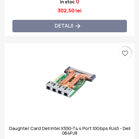
0
In stoc
302,50 lei
DETALII

favorite_border
Daughter Card Dell Intel X550-T4 4 Port 10Gbps RJ45 - Dell
064PJ8