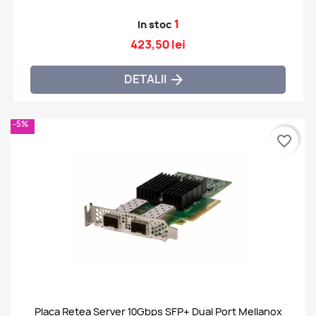
1
In stoc
423,50 lei
DETALII

-5%
favorite_border
Placa Retea Server 10Gbps SFP+ Dual Port Mellanox