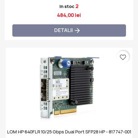
2
In stoc
484,00 lei
DETALII

favorite_border
LOM HP 640FLR 10/25 Gbps Dual Port SFP28 HP - 817747-001