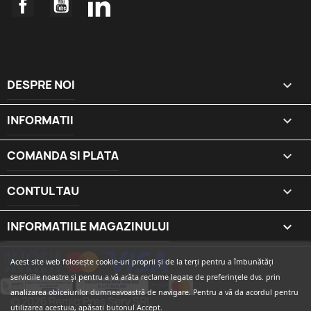
Facebook
YouTube
LinkedIn
DESPRE NOI

INFORMATII

COMANDA SI PLATA

CONTUL TAU

INFORMATIILE MAGAZINULUI
keyboard_arrow_down
Acest site web folosește cookie-uri proprii și de la terți pentru a îmbunătăți
serviciile noastre și pentru a vă arăta reclame legate de preferințele dvs. prin
analizarea obiceiurilor dumneavoastră de navigare. Pentru a vă da acordul pentru
© 2026 Remig Pres Serv SRL
utilizarea acestuia, apăsați butonul Accept.