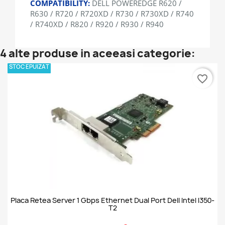
COMPATIBILITY:
DELL POWEREDGE R620 /
R630 / R720 / R720XD / R730 / R730XD / R740
/ R740XD / R820 / R920 / R930 / R940
4 alte produse in aceeasi categorie:
STOC EPUIZAT
favorite_border
Placa Retea Server 1 Gbps Ethernet Dual Port Dell Intel I350-
T2