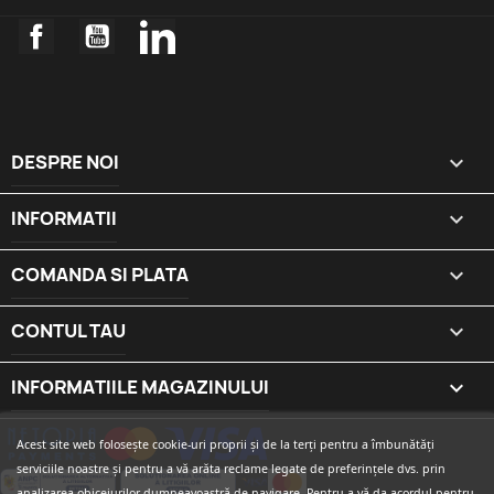
Facebook
YouTube
LinkedIn
DESPRE NOI

INFORMATII

COMANDA SI PLATA

CONTUL TAU

INFORMATIILE MAGAZINULUI
keyboard_arrow_down
Acest site web folosește cookie-uri proprii și de la terți pentru a îmbunătăți
serviciile noastre și pentru a vă arăta reclame legate de preferințele dvs. prin
analizarea obiceiurilor dumneavoastră de navigare. Pentru a vă da acordul pentru