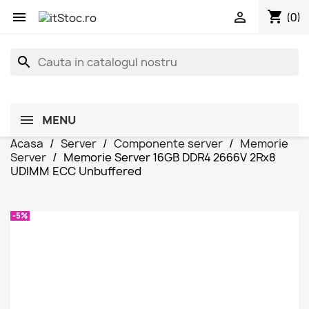
shopping_cart


(0)
search
MENU
Acasa
Server
Componente server
Memorie
Server
Memorie Server 16GB DDR4 2666V 2Rx8
UDIMM ECC Unbuffered
-5%