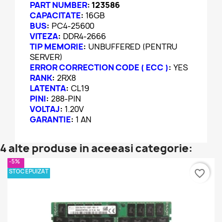
PART NUMBER
:
123586
CAPACITATE
:
16GB
BUS
:
PC4-
25600
VITEZA
:
DDR4-2666
TIP MEMORIE
:
UNBUFFERED (PENTRU
SERVER)
ERROR CORRECTION CODE ( ECC )
:
YES
RANK
:
2RX8
LATENTA
:
CL19
PINI
:
288-PIN
VOLTAJ
:
1.20V
GARANTIE
:
1 AN
4 alte produse in aceeasi categorie:
-5%
STOC EPUIZAT
favorite_border