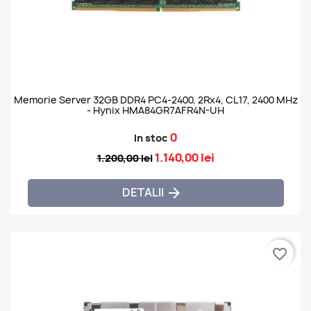
Memorie Server 32GB DDR4 PC4-2400, 2Rx4, CL17, 2400 MHz
- Hynix HMA84GR7AFR4N-UH
0
In stoc
1.140,00 lei
1.200,00 lei
DETALII

favorite_border