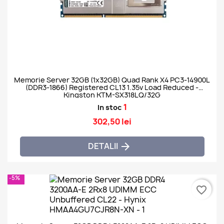
Memorie Server 32GB (1x32GB) Quad Rank X4 PC3-14900L
(DDR3-1866) Registered CL13 1.35v Load Reduced -
Kingston KTM-SX318LQ/32G
1
In stoc
302,50 lei
DETALII

-5%
favorite_border