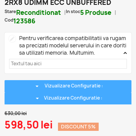
2RX8 UDIMM ECC UNBUFFERED
Stare
Reconditionat
In stoc
5 Produse
Cod
123586
Pentru verificarea compatibilitatii va rugam
sa precizati modelul serverului in care doriti
sa utilizati memoria. Multumim.
arrow_drop_down
Vizualizare Configuratie :
arrow_drop_down
Vizualizare Configuratie :
630,00 lei
598,50 lei
DISCOUNT 5%