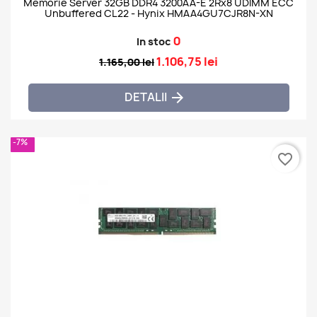
Memorie Server 32GB DDR4 3200AA-E 2Rx8 UDIMM ECC
Unbuffered CL22 - Hynix HMAA4GU7CJR8N-XN
0
In stoc
1.106,75 lei
1.165,00 lei
DETALII

-7%
favorite_border