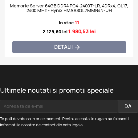
Memorie Server 64GB DDR4 PC4-2400T-LR, 4DRx4, CL17,
2400 MHz - Hynix HMAA8GL7MMR4N-UH
11
In stoc
1.980,53 lei
2.129,60 lei
DETALII

Ultimele noutati si promotii speciale
Te poti dezabona in orice moment. Pentru aceasta te rugam sa folosesti
informatiile noastre de contact din nota legala.