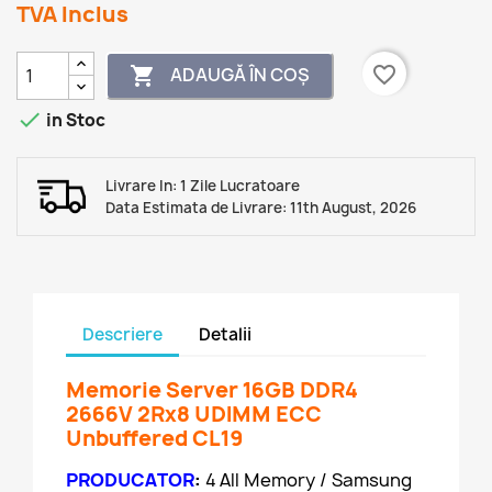
TVA Inclus
favorite_border
ADAUGĂ ÎN COȘ


in Stoc
Livrare In: 1 Zile Lucratoare
Data Estimata de Livrare: 11th August, 2026
Descriere
Detalii
Memorie Server 16GB DDR4
2666V 2Rx8 UDIMM ECC
Unbuffered CL19
PRODUCATOR
:
4 All Memory / Samsung