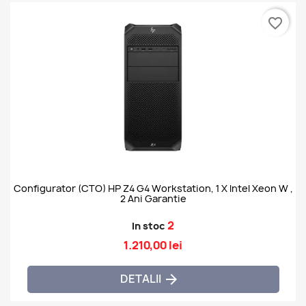
favorite_border
Configurator (CTO) HP Z4 G4 Workstation, 1 X Intel Xeon W ,
2 Ani Garantie
2
In stoc
1.210,00 lei
DETALII
