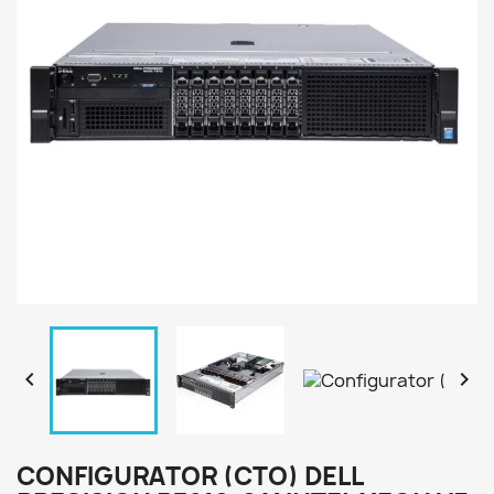


CONFIGURATOR (CTO) DELL