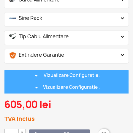
Sine Rack
Tip Cablu Alimentare
Extindere Garantie
arrow_drop_down
Vizualizare Configuratie :
arrow_drop_down
Vizualizare Configuratie :
605,00 lei
TVA Inclus