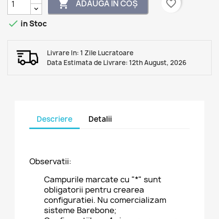
favorite_border
ADAUGĂ ÎN COȘ


in Stoc
Livrare In: 1 Zile Lucratoare
Data Estimata de Livrare: 12th August, 2026
Descriere
Detalii
Observatii:
Campurile marcate cu "*" sunt
obligatorii pentru crearea
configuratiei. Nu comercializam
sisteme Barebone;