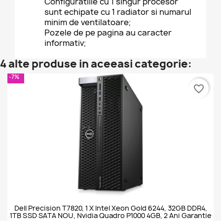
Configuratiile cu 1 singur procesor
sunt echipate cu 1 radiator si numarul
minim de ventilatoare;
Pozele de pe pagina au caracter
informativ;
4 alte produse in aceeasi categorie:
-7%
favorite_border
Dell Precision T7820, 1 X Intel Xeon Gold 6244, 32GB DDR4,
1TB SSD SATA NOU, Nvidia Quadro P1000 4GB, 2 Ani Garantie