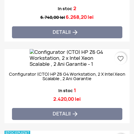
2
In stoc
6.268,20 lei
6.740,00 lei
DETALII

favorite_border
Configurator (CTO) HP Z6 G4 Workstation, 2 X Intel Xeon
Scalable , 2 Ani Garantie
1
In stoc
2.420,00 lei
DETALII

STOC EPUIZAT