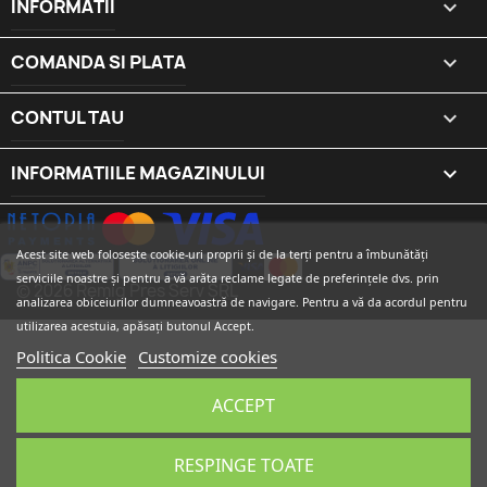
INFORMATII

COMANDA SI PLATA

CONTUL TAU

INFORMATIILE MAGAZINULUI
keyboard_arrow_down
Acest site web folosește cookie-uri proprii și de la terți pentru a îmbunătăți
serviciile noastre și pentru a vă arăta reclame legate de preferințele dvs. prin
© 2026 Remig Pres Serv SRL
analizarea obiceiurilor dumneavoastră de navigare. Pentru a vă da acordul pentru
utilizarea acestuia, apăsați butonul Accept.
Politica Cookie
Customize cookies
ACCEPT
RESPINGE TOATE