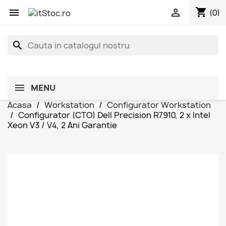
shopping_cart


(0)
search
MENU
Acasa
Workstation
Configurator Workstation
Configurator (CTO) Dell Precision R7910, 2 x Intel
Xeon V3 / V4, 2 Ani Garantie