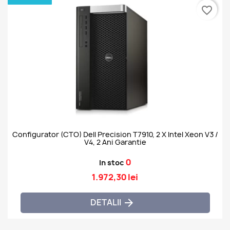
favorite_border
Configurator (CTO) Dell Precision T7910, 2 X Intel Xeon V3 /
V4, 2 Ani Garantie
0
In stoc
1.972,30 lei
DETALII
