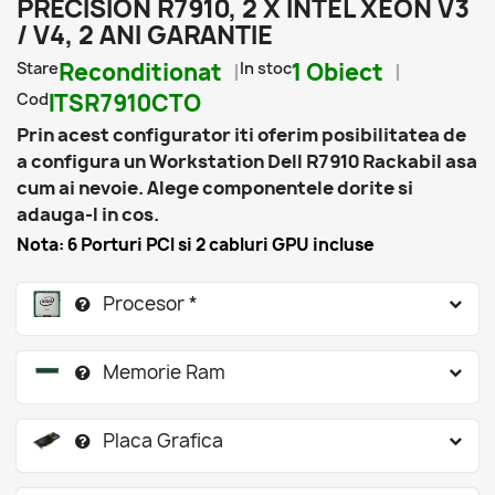
PRECISION R7910, 2 X INTEL XEON V3
/ V4, 2 ANI GARANTIE
Stare
Reconditionat
In stoc
1 Obiect
Cod
ITSR7910CTO
Prin acest configurator iti oferim posibilitatea de
a configura un Workstation Dell R7910 Rackabil asa
cum ai nevoie. Alege componentele dorite si
adauga-l in cos.
Nota: 6 Porturi PCI si 2 cabluri GPU incluse
Procesor *
Memorie Ram
Placa Grafica