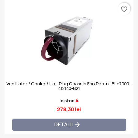
favorite_border
Ventilator / Cooler / Hot-Plug Chassis Fan Pentru BLc7000 -
412140-B21
4
In stoc
278,30 lei
DETALII
