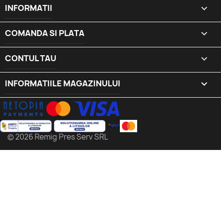
INFORMATII

COMANDA SI PLATA

CONTUL TAU

INFORMATIILE MAGAZINULUI
keyboard_arrow_down
© 2026 Remig Pres Serv SRL