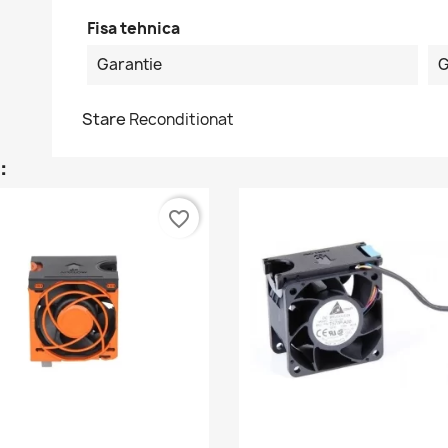
Fisa tehnica
Garantie
G
Stare
Reconditionat
:
favorite_border