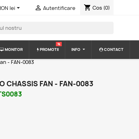
shopping_cart


Cos
(0)
RON lei
Autentificare
%
MONITOR
PROMOTII
INFO
CONTACT
Fan - FAN-0083
O CHASSIS FAN - FAN-0083
TS0083