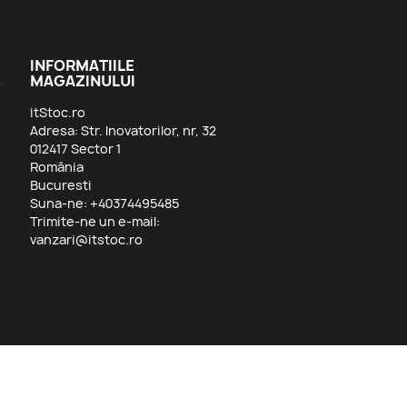
INFORMATIILE
MAGAZINULUI
itStoc.ro
Adresa: Str. Inovatorilor, nr, 32
012417 Sector 1
România
Bucuresti
Suna-ne:
+40374495485
Trimite-ne un e-mail:
vanzari@itstoc.ro