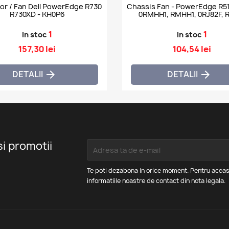
owerEdge R730
Chassis Fan - PowerEdge R510
R730XD - KH0P6
0RMHH
1
1
In stoc
In stoc
157,30 lei
104,54 lei
DETALII
DETALII


si promotii
Te poti dezabona in orice moment. Pentru aceas
informatiile noastre de contact din nota legala.