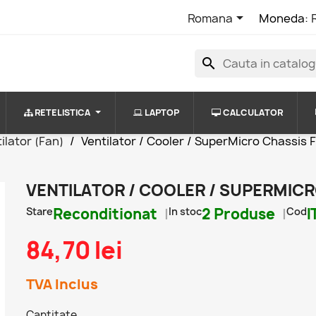

Romana
Moneda:
search
RETELISTICA
LAPTOP
CALCULATOR
ilator (Fan)
Ventilator / Cooler / SuperMicro Chassis 
VENTILATOR / COOLER / SUPERMICR
Stare
Reconditionat
In stoc
2 Produse
Cod
I
84,70 lei
TVA Inclus
Cantitate