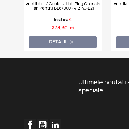
Ventilator / Cooler / Hot-Plug Chassis
Ventilator / Fan Dell P
Fan Pentru BLc7000 - 412140-B21
4
In stoc
278,30 lei
DETALII

Ultimele noutati 
speciale
Facebook
YouTube
LinkedIn