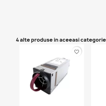
4 alte produse in aceeasi categorie
favorite_border