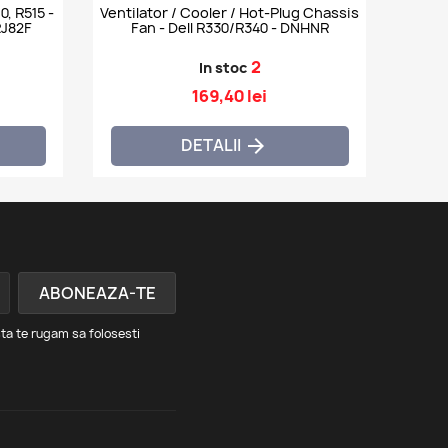
, R515 -
Ventilator / Cooler / Hot-Plug Chassis
1, RMHH1, 0RJ82F, RJ82F
Fan - Dell R330/R340 - DNHNR
2
In stoc
169,40 lei
DETALII

ta te rugam sa folosesti