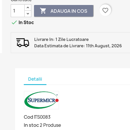
favorite_border

ADAUGA IN COS

In Stoc
Livrare In: 1 Zile Lucratoare
Data Estimata de Livrare: 11th August, 2026
Detalii
Cod
ITS0083
In stoc
2 Produse