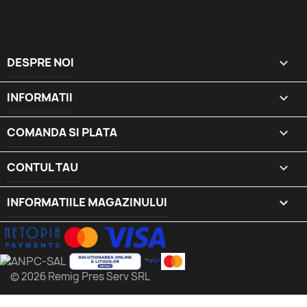
DESPRE NOI

INFORMATII

COMANDA SI PLATA

CONTUL TAU

INFORMATIILE MAGAZINULUI
keyboard_arrow_down
© 2026 Remig Pres Serv SRL