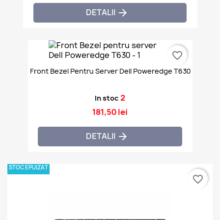
DETALII

favorite_border
Front Bezel Pentru Server Dell Poweredge T630
2
In stoc
181,50 lei
DETALII

STOC EPUIZAT
favorite_border