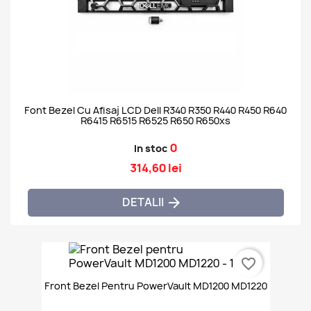
Font Bezel Cu Afisaj LCD Dell R340 R350 R440 R450 R640
R6415 R6515 R6525 R650 R650xs
0
In stoc
314,60 lei
DETALII

favorite_border
Front Bezel Pentru PowerVault MD1200 MD1220