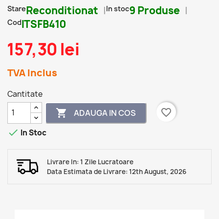
Stare
Reconditionat
In stoc
9 Produse
Cod
ITSFB410
157,30 lei
TVA Inclus
Cantitate
favorite_border

ADAUGA IN COS

In Stoc
Livrare In: 1 Zile Lucratoare
Data Estimata de Livrare: 12th August, 2026