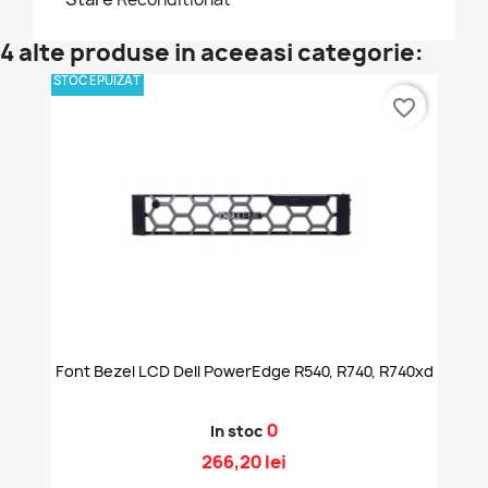
4 alte produse in aceeasi categorie:
STOC EPUIZAT
favorite_border
Font Bezel LCD Dell PowerEdge R540, R740, R740xd
0
In stoc
266,20 lei