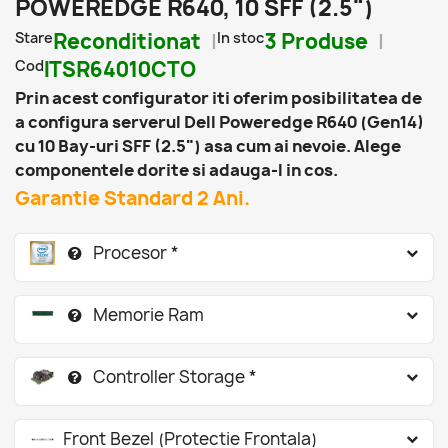
POWEREDGE R640, 10 SFF (2.5")
Stare
Reconditionat
In stoc
3 Produse
Cod
ITSR64010CTO
Prin acest configurator iti oferim posibilitatea de
a configura serverul Dell Poweredge R640 (Gen14)
cu 10 Bay-uri SFF (2.5") asa cum ai nevoie. Alege
componentele dorite si adauga-l in cos.
Garantie Standard 2 Ani.
Procesor *
Memorie Ram
Controller Storage *
Front Bezel (Protectie Frontala)