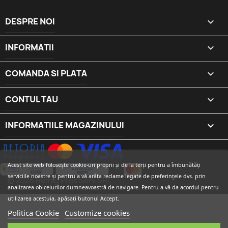
DESPRE NOI

INFORMATII

COMANDA SI PLATA

CONTUL TAU

INFORMATIILE MAGAZINULUI
keyboard_arrow_down
Acest site web folosește cookie-uri proprii și de la terți pentru a îmbunătăți
serviciile noastre și pentru a vă arăta reclame legate de preferințele dvs. prin
© 2026 Remig Pres Serv SRL
analizarea obiceiurilor dumneavoastră de navigare. Pentru a vă da acordul pentru
utilizarea acestuia, apăsați butonul Accept.
Politica Cookie
Customize cookies