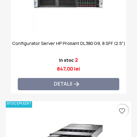
Configurator Server HP Proliant DL380 G9, 8 SFF (2.5")
2
In stoc
847,00 lei
DETALII

STOC EPUIZAT
favorite_border