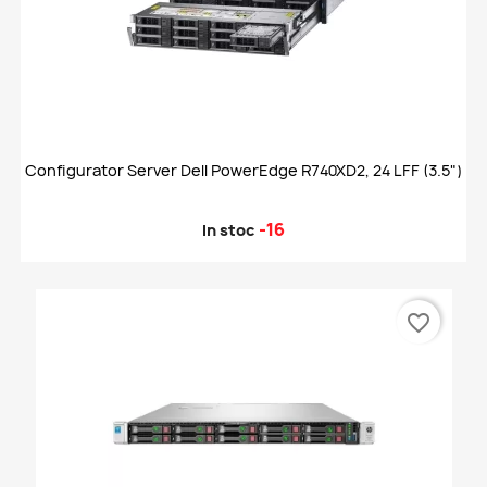
Configurator Server Dell PowerEdge R740XD2, 24 LFF (3.5")
-16
In stoc
favorite_border