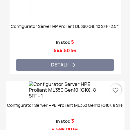
Configurator Server HP Proliant DL360 G9, 10 SFF (2.5")
5
In stoc
544,50 lei
DETALII

favorite_border
Configurator Server HPE Proliant ML350 Gen10 (G10), 8 SFF
3
In stoc
4.598,00 lei