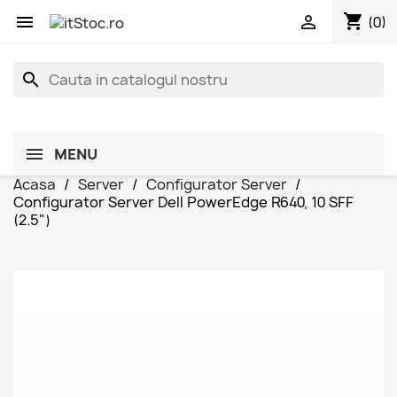
shopping_cart


(0)
search
MENU
Acasa
Server
Configurator Server
Configurator Server Dell PowerEdge R640, 10 SFF
(2.5")