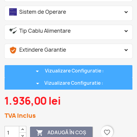
Sistem de Operare
Tip Cablu Alimentare
Extindere Garantie
arrow_drop_down
Vizualizare Configuratie :
arrow_drop_down
Vizualizare Configuratie :
1.936,00 lei
TVA Inclus
favorite_border
ADAUGĂ ÎN COȘ
