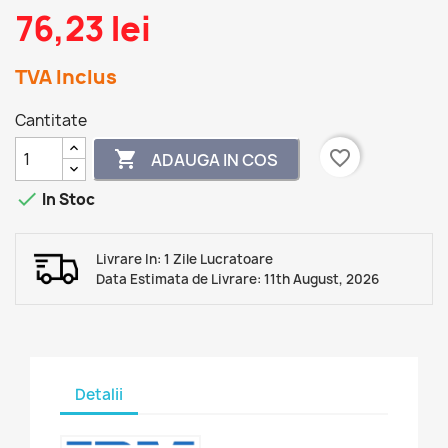
76,23 lei
TVA Inclus
Cantitate
favorite_border

ADAUGA IN COS

In Stoc
Livrare In: 1 Zile Lucratoare
Data Estimata de Livrare: 11th August, 2026
Detalii