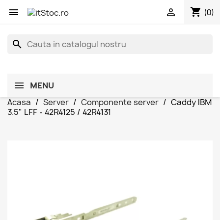
shopping_cart


(0)
search
MENU
Acasa
Server
Componente server
Caddy IBM
3.5" LFF - 42R4125 / 42R4131