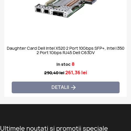
Daughter Card Dell Intel X520 2 Port 10Gbps SFP+, Intel I350
2 Port 1Gbps RJ45 Dell C63DV
8
In stoc
261,36 lei
290,40 lei
DETALII

Ultimele noutati si promotii speciale