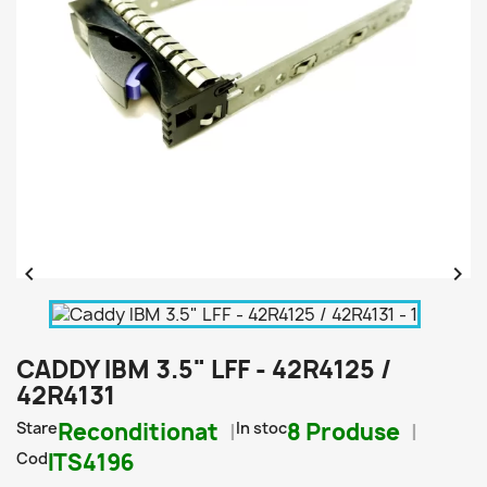


CADDY IBM 3.5" LFF - 42R4125 /
42R4131
Stare
Reconditionat
In stoc
8 Produse
Cod
ITS4196