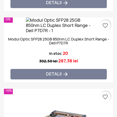
DETALII

-5%
favorite_border
Modul Optic SFP28 25GB 850nm LC Duplex Short Range -
Dell P7D7R
20
In stoc
287,38 lei
302,50 lei
DETALII

-10%
favorite_border