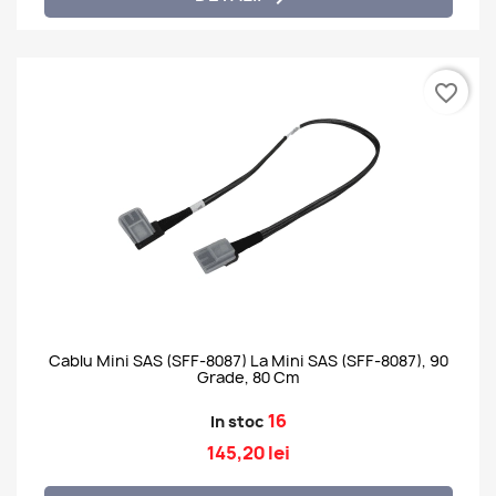
favorite_border
Cablu Mini SAS (SFF-8087) La Mini SAS (SFF-8087), 90
Grade, 80 Cm
16
In stoc
145,20 lei