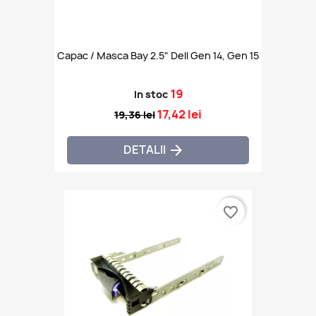
Capac / Masca Bay 2.5" Dell Gen 14, Gen 15
19
In stoc
17,42 lei
19,36 lei
DETALII

favorite_border