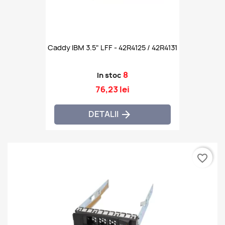
Caddy IBM 3.5" LFF - 42R4125 / 42R4131
8
In stoc
76,23 lei
DETALII

favorite_border