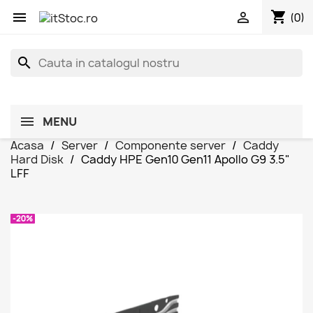
shopping_cart


(0)
search
MENU
Acasa
Server
Componente server
Caddy
Hard Disk
Caddy HPE Gen10 Gen11 Apollo G9 3.5"
LFF
-20%