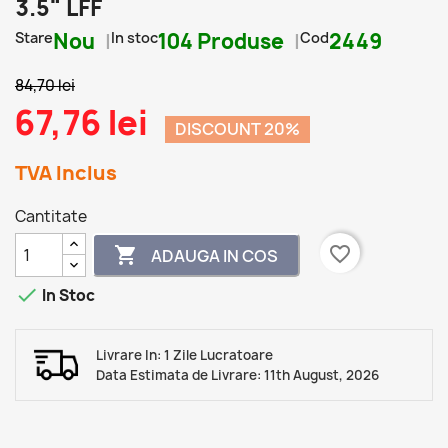
3.5" LFF
Stare
Nou
In stoc
104 Produse
Cod
2449
84,70 lei
67,76 lei
DISCOUNT 20%
TVA Inclus
Cantitate
favorite_border

ADAUGA IN COS

In Stoc
Livrare In: 1 Zile Lucratoare
Data Estimata de Livrare: 11th August, 2026