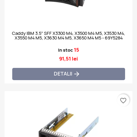
Caddy IBM 3.5" SFF X3300 M4, X3500 M4 M5, X3530 M4,
X3550 M4 M5, X3630 M4 M5, X3650 M4 M5 - 69Y5284
15
In stoc
91,51 lei
DETALII

favorite_border