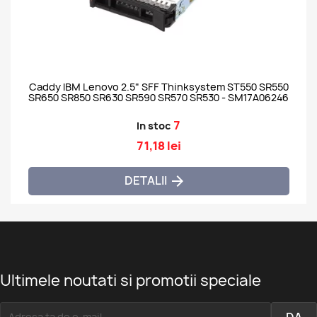
Caddy IBM Lenovo 2.5" SFF Thinksystem ST550 SR550
SR650 SR850 SR630 SR590 SR570 SR530 - SM17A06246
7
In stoc
71,18 lei
DETALII

Ultimele noutati si promotii speciale