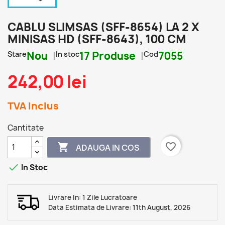
CABLU SLIMSAS (SFF-8654) LA 2 X
MINISAS HD (SFF-8643), 100 CM
Stare
Nou
In stoc
17 Produse
Cod
7055
242,00 lei
TVA Inclus
Cantitate
favorite_border

ADAUGA IN COS

In Stoc
Livrare In: 1 Zile Lucratoare
Data Estimata de Livrare: 11th August, 2026