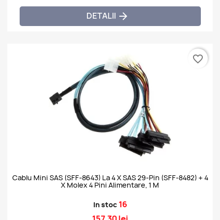
DETALII

favorite_border
Cablu Mini SAS (SFF-8643) La 4 X SAS 29-Pin (SFF-8482) + 4
X Molex 4 Pini Alimentare, 1 M
16
In stoc
157,30 lei