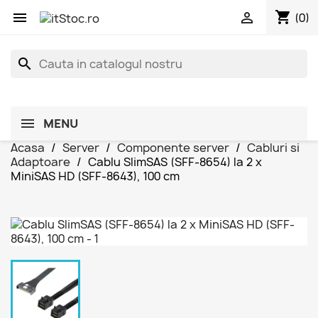
shopping_cart


(0)
search
MENU
Acasa
Server
Componente server
Cabluri si
Adaptoare
Cablu SlimSAS (SFF-8654) la 2 x
MiniSAS HD (SFF-8643), 100 cm