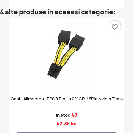
4 alte produse in aceeasi categorie:
favorite_border
Cablu Alimentare EPS 8 Pin La 2 X GPU 8Pin Nvidia Tesla
48
In stoc
42,35 lei