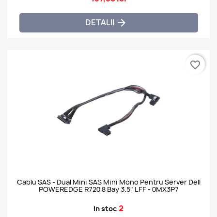
DETALII

favorite_border
Cablu SAS - Dual Mini SAS Mini Mono Pentru Server Dell
POWEREDGE R720 8 Bay 3.5" LFF - 0MX3P7
2
In stoc