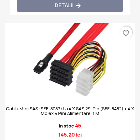
DETALII

favorite_border
Cablu Mini SAS (SFF-8087) La 4 X SAS 29-Pin (SFF-8482) + 4 X
Molex 4 Pini Alimentare, 1 M
46
In stoc
145,20 lei