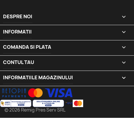
DESPRE NOI

INFORMATII

COMANDA SI PLATA

CONTUL TAU

INFORMATIILE MAGAZINULUI
keyboard_arrow_down
© 2026 Remig Pres Serv SRL