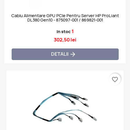
Cablu Alimentare GPU PCIe Pentru Server HP ProLiant
DL380 Gen10 - 875097-001 / 869821-001
1
In stoc
302,50 lei
DETALII

favorite_border