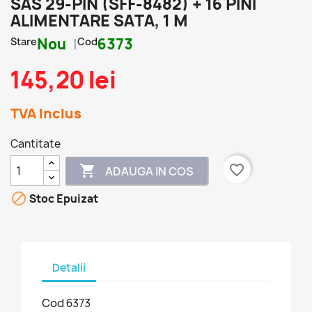
SAS 29-PIN (SFF-8482) + 16 PINI
ALIMENTARE SATA, 1 M
Stare
Nou
Cod
6373
145,20 lei
TVA Inclus
Cantitate
favorite_border

ADAUGA IN COS

Stoc Epuizat
Detalii
Cod
6373