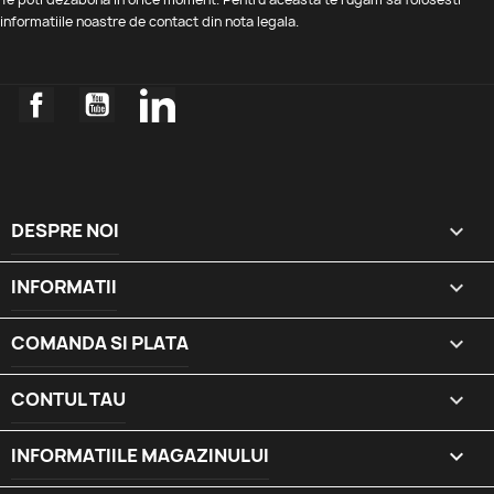
informatiile noastre de contact din nota legala.
Facebook
YouTube
LinkedIn
DESPRE NOI

INFORMATII

COMANDA SI PLATA

CONTUL TAU

INFORMATIILE MAGAZINULUI
keyboard_arrow_down