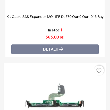
Kit Cablu SAS Expander 12G HPE DL380 Gen9 Gen10 16 Bay
1
In stoc
363,00 lei
DETALII

favorite_border