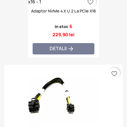
favorite_border
Adaptor NVMe 4 X U.2 La PCIe X16
6
In stoc
229,90 lei
DETALII

favorite_border