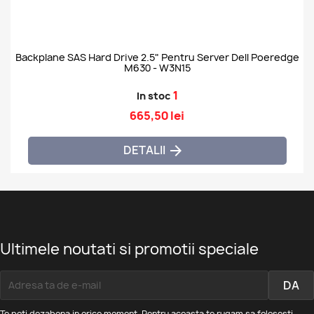
Backplane SAS Hard Drive 2.5" Pentru Server Dell Poeredge
M630 - W3N15
1
In stoc
665,50 lei
DETALII

Ultimele noutati si promotii speciale
Te poti dezabona in orice moment. Pentru aceasta te rugam sa folosesti