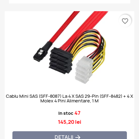
favorite_border
Cablu Mini SAS (SFF-8087) La 4 X SAS 29-Pin (SFF-8482) + 4 X
Molex 4 Pini Alimentare, 1 M
47
In stoc
145,20 lei
DETALII
