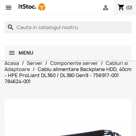
shopping_cart


(0)
search
MENU
Acasa
Server
Componente server
Cabluri si
Adaptoare
Cablu alimentare Backplane HDD, 40cm
- HPE ProLiant DL360 / DL380 Gen9 - 756917-001
784624-001