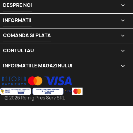
DESPRE NOI

INFORMATII

COMANDA SI PLATA

CONTUL TAU

INFORMATIILE MAGAZINULUI
keyboard_arrow_down
© 2026 Remig Pres Serv SRL