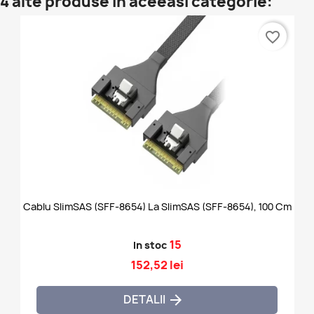
4 alte produse in aceeasi categorie:
favorite_border
Cablu SlimSAS (SFF-8654) La SlimSAS (SFF-8654), 100 Cm
15
In stoc
152,52 lei
DETALII
