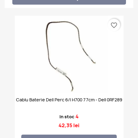
favorite_border
Cablu Baterie Dell Perc 6/i H700 77cm - Dell 0RF289
4
In stoc
42,35 lei