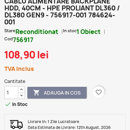
CABLU ALIMENTARE BACKPLANE
HDD, 40CM - HPE PROLIANT DL360 /
DL380 GEN9 - 756917-001 784624-
001
Stare
Reconditionat
In stoc
1 Obiect
Cod
756917
108,90 lei
TVA Inclus
Cantitate
favorite_border

ADAUGA IN COS

In Stoc
Livrare In: 1 Zile Lucratoare
Data Estimata de Livrare: 12th August, 2026