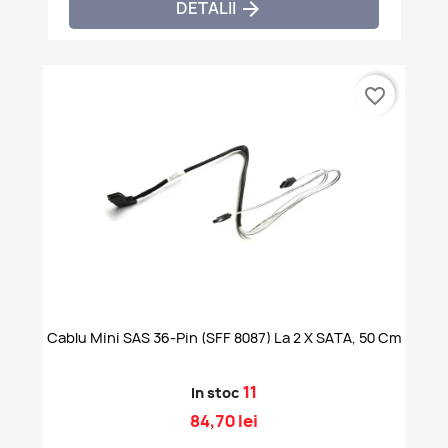
DETALII

favorite_border
Cablu Mini SAS 36-Pin (SFF 8087) La 2 X SATA, 50 Cm
11
In stoc
84,70 lei