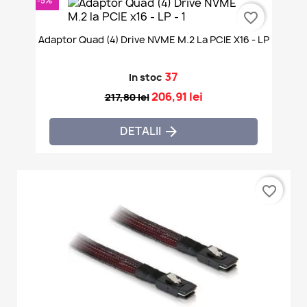
-5%
favorite_border
Adaptor Quad (4) Drive NVME M.2 La PCIE X16 - LP
37
In stoc
206,91 lei
217,80 lei
DETALII

favorite_border