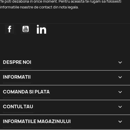
Te poti dezabona in orice moment. Pentru aceasta te rugam sa folosesti
informatiile noastre de contact din nota legala.
Facebook
YouTube
LinkedIn
DESPRE NOI

INFORMATII

COMANDA SI PLATA

CONTUL TAU

INFORMATIILE MAGAZINULUI
keyboard_arrow_down