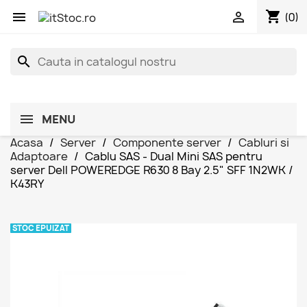
shopping_cart


(0)
search
MENU
Acasa
Server
Componente server
Cabluri si
Adaptoare
Cablu SAS - Dual Mini SAS pentru
server Dell POWEREDGE R630 8 Bay 2.5" SFF 1N2WK /
K43RY
STOC EPUIZAT