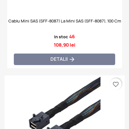
Cablu Mini SAS (SFF-8087) La Mini SAS (SFF-8087), 100 Cm
46
In stoc
108,90 lei
DETALII

favorite_border