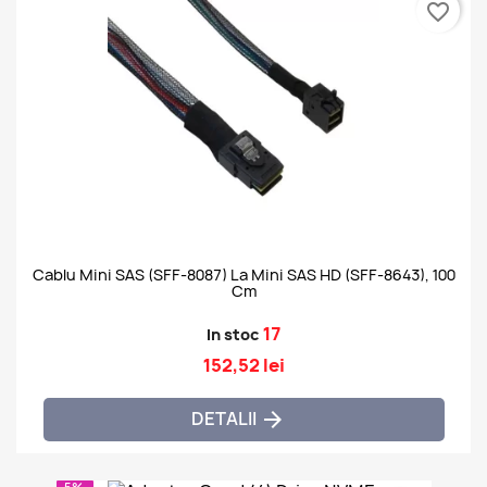
favorite_border
Cablu Mini SAS (SFF-8087) La Mini SAS HD (SFF-8643), 100
Cm
17
In stoc
152,52 lei
DETALII
