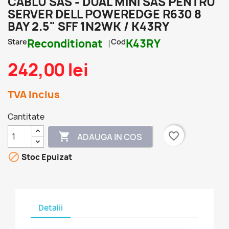
CABLU SAS - DUAL MINI SAS PENTRU
SERVER DELL POWEREDGE R630 8
BAY 2.5" SFF 1N2WK / K43RY
Stare
Reconditionat
Cod
K43RY
242,00 lei
TVA Inclus
Cantitate
favorite_border

ADAUGA IN COS

Stoc Epuizat
Detalii